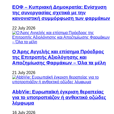
ΕΟΦ – Κυπριακή Δημοκρατία: Ενίσχυση
της συνεργασίας σχετικά με την
κανονιστική συμμόρφωση των φαρμάκων
22 July 2026
Ο Άρης Αγγελής και επίσημα Πρόεδρος
της Επιτροπής Αξιολόγησης και
Αποζημίωσης Φαρμάκων – Όλα τα μέλη
21 July 2026
AbbVie: Ευρωπαϊκή έγκριση θεραπείας
για το υποτροπιάζον ή ανθεκτικό οζώδες
λέμφωμα
16 July 2026