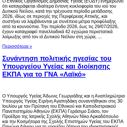
Ο Εθνικός Οργανισμός Δημόσιας Υγείας (ΕΟΔΥ) ενημερώνει
ότι καταγράφεται ιδιαίτερα έντονη κυκλοφορία του ιού του
Δυτικού Νείλου, κατά την τρέχουσα περίοδο μετάδοσης
2026, ιδίως σε περιοχές της Περιφέρειας Αττικής, και
συστήνει να λαμβάνονται με συνέπεια μέτρα προφύλαξης
από τα κουνούπια. Την περίοδο 2026, έως τις 29/07/2026,
έχουν καταγραφεί πανελλαδικά 42 εγχώρια περιστατικά
λοίμωξης από τον ιό Δυτικού Νείλου στη χώρα, …
Περισσότερα »
Συνάντηση πολιτικής ηγεσίας του
Υπουργείου Υγείας και διοίκησης
ΕΚΠΑ για το ΓΝΑ «Λαϊκό»
Ο Υπουργός Υγείας Άδωνις Γεωργιάδης και η Αναπληρώτρια
Υπουργός Υγείας Ειρήνη Αγαπηδάκη συναντήθηκαν στις 30
Ιουλίου με τον Πρύτανη του Εθνικού και Καποδιστριακού
Πανεπιστημίου Αθηνών (ΕΚΠΑ) Γεράσιμο Σιάσο, τον
Προέδρο της Ιατρικής Σχολής Αθηνών Νίκο Αρκαδόπουλο
και την Κοσμήτορα της Σχολής Επιστημών Υγείας του ΕΚΠΑ
Παγώνα Λάγιου για το χρονίζον ζήτημα του ιδιοκτησιακού/