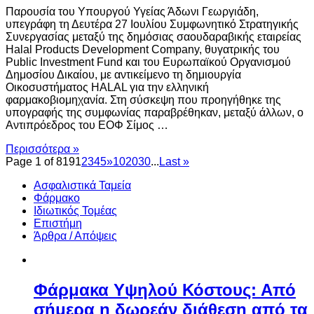
Παρουσία του Υπουργού Υγείας Άδωνι Γεωργιάδη,
υπεγράφη τη Δευτέρα 27 Ιουλίου Συμφωνητικό Στρατηγικής
Συνεργασίας μεταξύ της δημόσιας σαουδαραβικής εταιρείας
Halal Products Development Company, θυγατρικής του
Public Investment Fund και του Ευρωπαϊκού Οργανισμού
Δημοσίου Δικαίου, με αντικείμενο τη δημιουργία
Οικοσυστήματος HALAL για την ελληνική
φαρμακοβιομηχανία. Στη σύσκεψη που προηγήθηκε της
υπογραφής της συμφωνίας παραβρέθηκαν, μεταξύ άλλων, ο
Αντιπρόεδρος του ΕΟΦ Σίμος …
Περισσότερα »
Page 1 of 819
1
2
3
4
5
»
10
20
30
...
Last »
Ασφαλιστικά Ταμεία
Φάρμακο
Ιδιωτικός Τομέας
Επιστήμη
Άρθρα / Απόψεις
Φάρμακα Υψηλού Κόστους: Από
σήμερα η δωρεάν διάθεση από τα